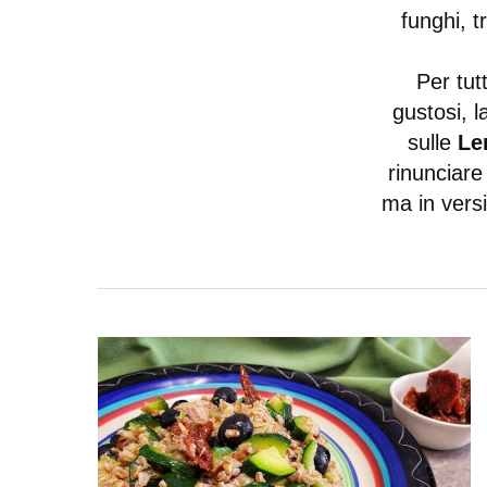
funghi, t
Per tut
gustosi, l
sulle
Le
rinunciare
ma in versi
Premi invio per cercare o ESC per uscire