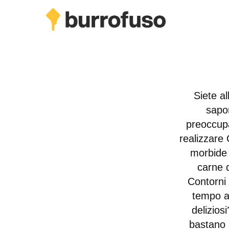
Skip
to
main
content
Siete a
sapor
preoccupa
realizzare 
morbide
carne d
Contorni 
tempo a 
delizios
bastano 