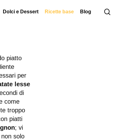
cerca
Dolci e Dessert
Ricette base
Blog
o piatto
iente
essari per
atate lesse
econdi di
me come
ete troppo
on piatti
ignon
; vi
 non solo