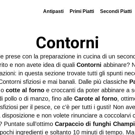
Antipasti
Primi Piatti
Secondi Piatti
Contorni
lle prese con la preparazione in cucina di un second
ito e non avete idea di quali
Contorni
abbinare? N
zioni: in questa sezione trovate tutti gli spunti nec
Contorni sfiziosi e mai banali. Dalle più classiche
P
 o
cotte al forno
e croccanti da poter abbinare a s
i pollo o di manzo, fino alle
Carote al forno
, otti
sfiziosi per il pesce, ce c’è per tutti i gusti! Non av
disposizione e non volete rinunciare a coccolarvi c
i? Puntate sull’ottimo
Carpaccio di funghi Champ
pochi ingredienti e soltanto 10 minuti di tempo. Ma