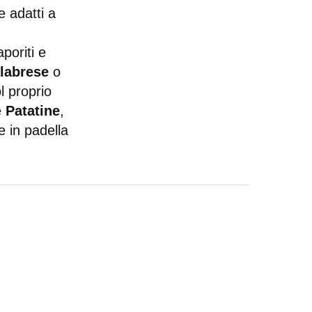
e adatti a
poriti e
labrese
o
l proprio
e
Patatine
,
e in padella