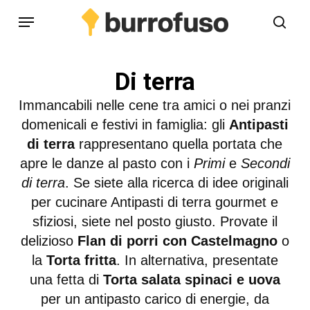
Skip
Menu
to
cerc
main
content
Di terra
Immancabili nelle cene tra amici o nei pranzi
domenicali e festivi in famiglia: gli
Antipasti
di terra
rappresentano quella portata che
apre le danze al pasto con i
Primi
e
Secondi
di terra
. Se siete alla ricerca di idee originali
per cucinare Antipasti di terra gourmet e
sfiziosi, siete nel posto giusto. Provate il
delizioso
Flan di porri con Castelmagno
o
la
Torta fritta
. In alternativa, presentate
una fetta di
Torta salata spinaci e uova
per un antipasto carico di energie, da