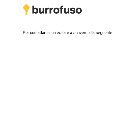
Skip
to
main
content
Per contattarci non esitare a scrivere alla seguente
Premi invio per cercare o ESC per uscire