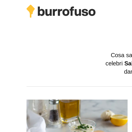
Skip
to
main
content
Cosa sar
celebri
Sa
dan