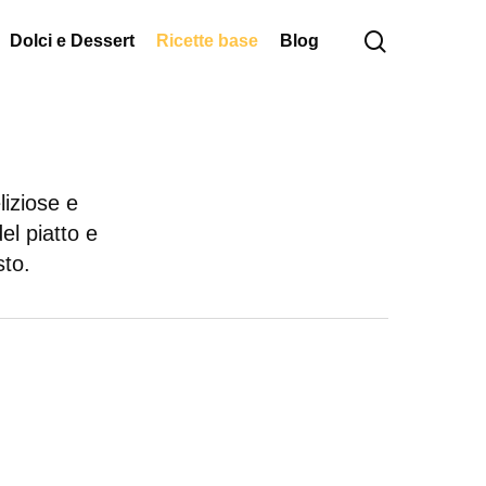
cerca
Dolci e Dessert
Ricette base
Blog
liziose e
el piatto e
sto.