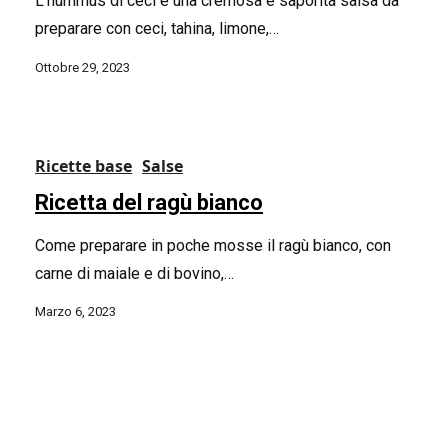
L’hummus di ceci è una cremosa e saporita salsa da
preparare con ceci, tahina, limone,…
Ottobre 29, 2023
Ricette base
Salse
Ricetta del ragù bianco
Come preparare in poche mosse il ragù bianco, con
carne di maiale e di bovino,…
Marzo 6, 2023