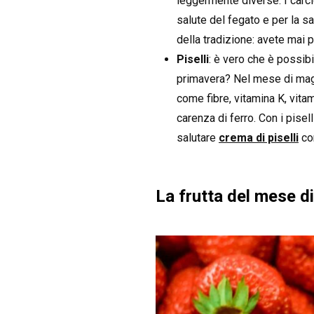
leggermente diverse. I carcio
salute del fegato e per la sa
della tradizione: avete mai 
Piselli
: è vero che è possibi
primavera? Nel mese di maggio
come fibre, vitamina K, vitam
carenza di ferro. Con i pisel
salutare
crema di piselli
con
La frutta del mese d