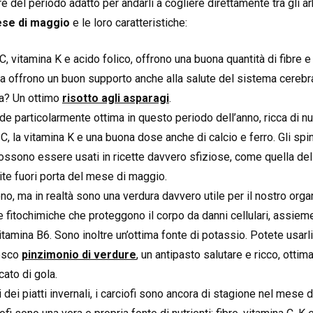
 del periodo adatto per andarli a cogliere direttamente tra gli ar
ese di maggio
e le loro caratteristiche:
a C, vitamina K e acido folico, offrono una buona quantità di fibre e
 offrono un buon supporto anche alla salute del sistema cerebral
ra? Un ottimo
risotto agli asparagi
.
rde particolarmente ottima in questo periodo dell’anno, ricca di nut
a C, la vitamina K e una buona dose anche di calcio e ferro. Gli spi
possono essere usati in ricette davvero sfiziose, come quella de
ite fuori porta del mese di maggio.
iono, ma in realtà sono una verdura davvero utile per il nostro organi
fitochimiche che proteggono il corpo da danni cellulari, assiem
vitamina B6. Sono inoltre un’ottima fonte di potassio. Potete usar
resco
pinzimonio di verdure
, un antipasto salutare e ricco, otti
ato di gola.
i dei piatti invernali, i carciofi sono ancora di stagione nel mese