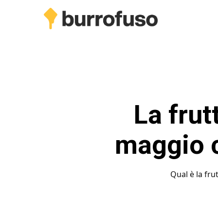
Skip
to
main
content
La frut
maggio c
Qual è la fru