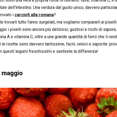
fi sono una vera e propria fonte di nutrienti: fibre, vitamina C, K 
lute dell’intestino. Una verdura dal gusto unico, davvero particolar
provato i
carciofi alla romana
?
le trovarli tutto l’anno surgelati, ma vogliamo compararli ai piselli
 i piselli sono ancora più deliziosi, gustosi e ricchi di sapore, o
ina A e vitamina C, oltre a una grande quantità di ferro che li rend
li le ricette sono davvero tantissime, facili, veloci e saporite: pr
 questi legumi freschissimi e sentirete la differenza!
i maggio