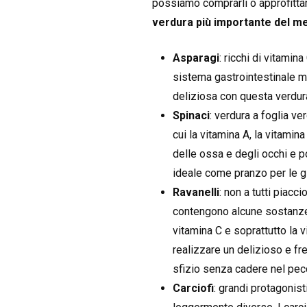
possiamo comprarli o approfittare
verdura più importante del m
Asparagi
: ricchi di vitamin
sistema gastrointestinale ma
deliziosa con questa verdu
Spinaci
: verdura a foglia ve
cui la vitamina A, la vitamin
delle ossa e degli occhi e 
ideale come pranzo per le g
Ravanelli
: non a tutti piacc
contengono alcune sostanze 
vitamina C e soprattutto la 
realizzare un delizioso e f
sfizio senza cadere nel pecc
Carciofi
: grandi protagonist