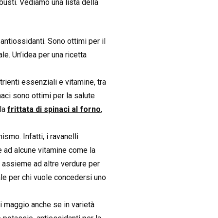
busti. Vediamo una lista della
 antiossidanti. Sono ottimi per il
e. Un’idea per una ricetta
rienti essenziali e vitamine, tra
naci sono ottimi per la salute
lla
frittata di spinaci al forno
,
smo. Infatti, i ravanelli
e ad alcune vitamine come la
li assieme ad altre verdure per
male per chi vuole concedersi uno
 di maggio anche se in varietà