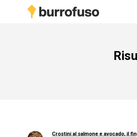
Skip
to
main
content
Risu
Crostini al salmone e avocado, il f