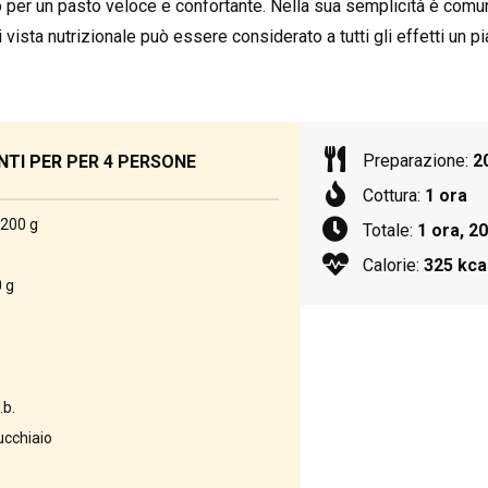
o per un pasto veloce e confortante. Nella sua semplicità è comu
vista nutrizionale può essere considerato a tutti gli effetti un pi
Preparazione:
2
NTI PER
PER 4 PERSONE
Cottura:
1 ora
 200 g
Totale:
1 ora, 20
Calorie:
325 kca
0 g
.b.
ucchiaio