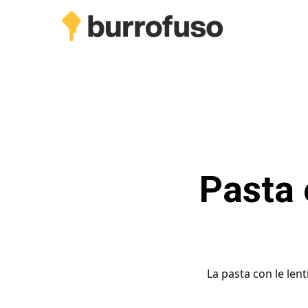
Skip
to
main
content
Pasta e
La pasta con le lent