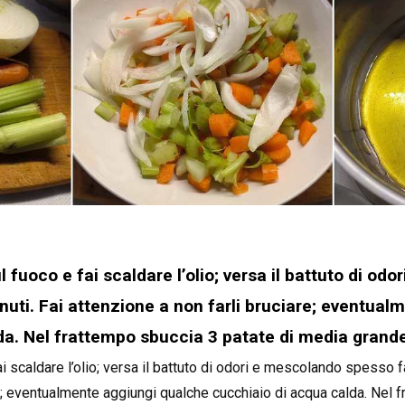
l fuoco e fai scaldare l’olio; versa il battuto di o
minuti. Fai attenzione a non farli bruciare; eventua
da. Nel frattempo sbuccia 3 patate di media grand
i scaldare l’olio; versa il battuto di odori e mescolando spesso fa
re; eventualmente aggiungi qualche cucchiaio di acqua calda. Nel 