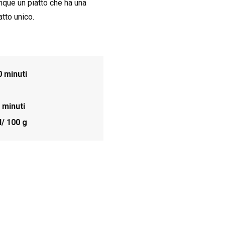
nque un piatto che ha una
atto unico.
0 minuti
 minuti
l/ 100 g