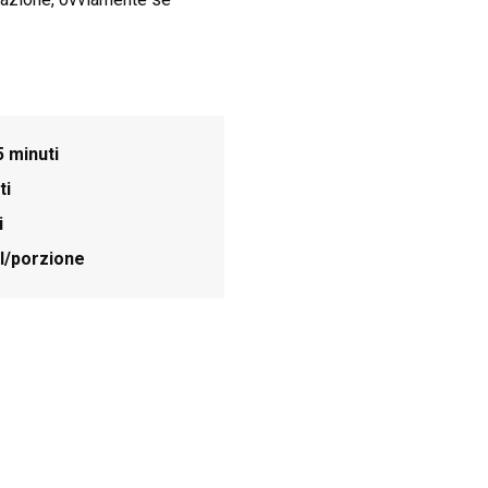
5 minuti
ti
i
l/porzione