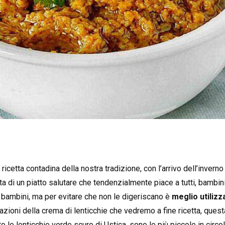
ricetta contadina della nostra tradizione, con l’arrivo dell’inverno
tta di un piatto salutare che tendenzialmente piace a tutti, bambi
 bambini, ma per evitare che non le digeriscano è
meglio utilizz
ioni della crema di lenticchie che vedremo a fine ricetta, quest
to le lenticchie verde scuro di Ustica, sono le più piccole in cir