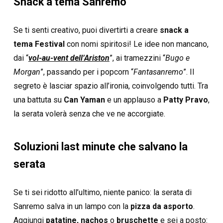
Snack a tema Sanremo
Se ti senti creativo, puoi divertirti a creare
snack a
tema Festival
con nomi spiritosi! Le idee non mancano,
dai “
vol-au-vent dell’Ariston
”, ai tramezzini “
Bugo e
Morgan
”, passando per i popcorn “
Fantasanremo
”. Il
segreto è lasciar spazio all’ironia, coinvolgendo tutti. Tra
una battuta su
Can Yaman
e un applauso a
Patty Pravo
,
la serata volerà senza che ve ne accorgiate.
Soluzioni last minute che salvano la
serata
Se ti sei ridotto all’ultimo, niente panico: la serata di
Sanremo salva in un lampo con la
pizza da asporto
.
Aggiungi
patatine, nachos
o
bruschette
e sei a posto: