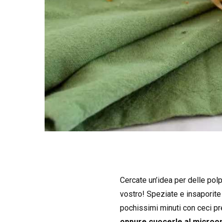
Cercate un’idea per delle pol
vostro! Speziate e insaporite
pochissimi minuti con ceci pre
oppure cuocerle al microo