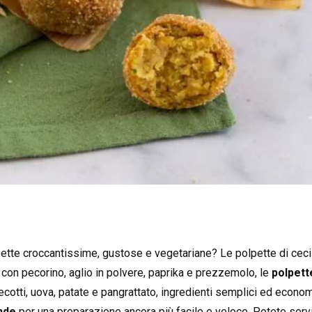
pette croccantissime, gustose e vegetariane? Le polpette di cec
 con pecorino, aglio in polvere, paprika e prezzemolo, le
polpett
cotti, uova, patate e pangrattato, ingredienti semplici ed economi
nde
per una preparazione ancora più facile e veloce. Potete servi