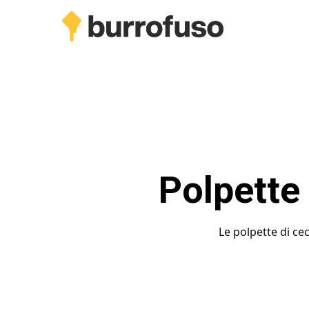
Skip
to
main
content
Polpette 
Le polpette di ce