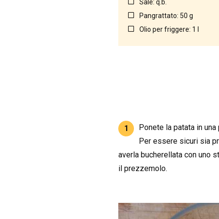
Sale: q.b.
Pangrattato: 50 g
Olio per friggere: 1 l
Ponete la patata in una 
1
Per essere sicuri sia pr
averla bucherellata con uno st
il prezzemolo.