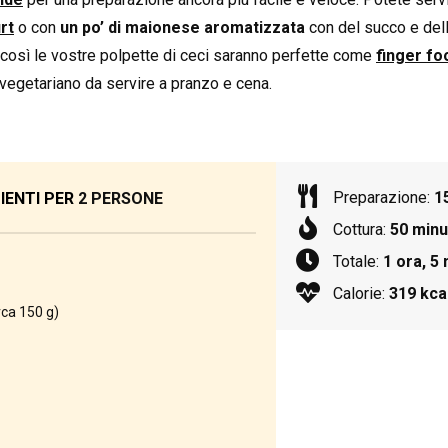
rt
o con
un po’ di maionese aromatizzata
con del succo e dell
 così le vostre polpette di ceci saranno perfette come
finger fo
egetariano da servire a pranzo e cena.
Preparazione:
1
IENTI PER
2 PERSONE
Cottura:
50 minu
Totale:
1 ora, 5 
Calorie:
319 kca
rca 150 g)