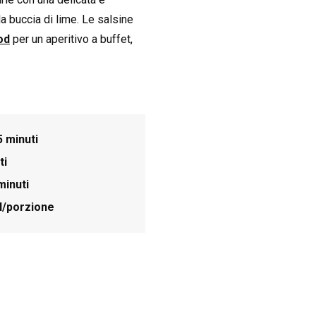
a buccia di lime. Le salsine
od
per un aperitivo a buffet,
5 minuti
ti
minuti
l/porzione