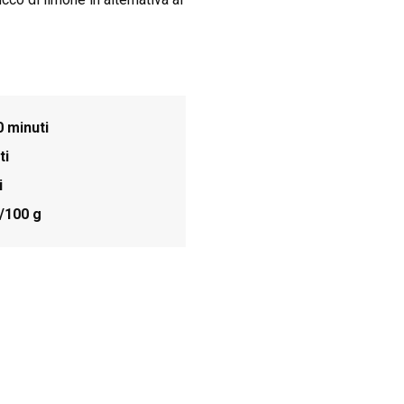
0 minuti
ti
i
/100 g