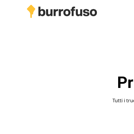
Skip
to
main
content
Pr
Tutti i t