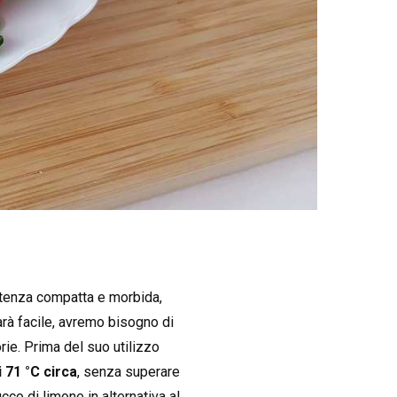
istenza compatta e morbida,
arà facile, avremo bisogno di
orie. Prima del suo utilizzo
 71 °C circa
, senza superare
ucco di limone in alternativa al