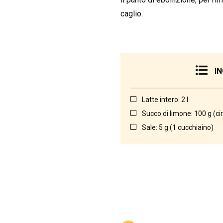
caglio.
IN
Latte intero: 2 l
Succo di limone: 100 g (cir
Sale: 5 g (1 cucchiaino)