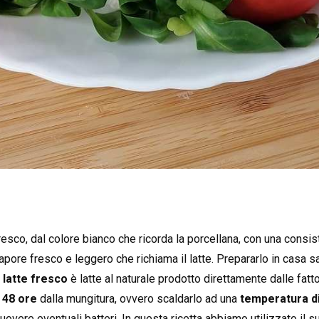
resco, dal colore bianco che ricorda la porcellana, con una cons
pore fresco e leggero che richiama il latte. Prepararlo in casa s
l
latte fresco
è latte al naturale prodotto direttamente dalle fatt
 48 ore
dalla mungitura, ovvero scaldarlo ad una
temperatura di
muovere eventuali batteri. In questa ricetta abbiamo utilizzato il s