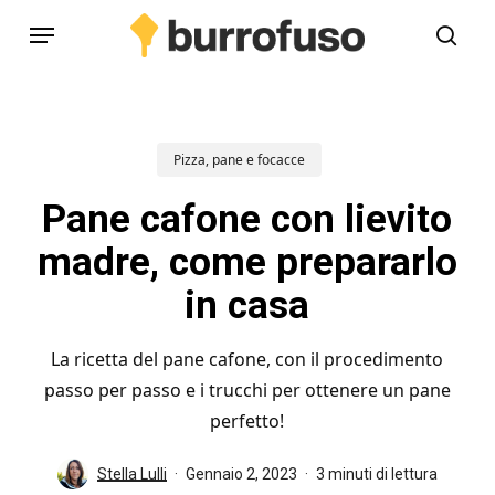
Skip
Menu
to
cerc
main
content
Pizza, pane e focacce
Pane cafone con lievito
madre, come prepararlo
in casa
La ricetta del pane cafone, con il procedimento
passo per passo e i trucchi per ottenere un pane
perfetto!
Stella Lulli
Gennaio 2, 2023
3 minuti di lettura