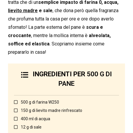
tratta che di un
semplice impasto di farina 0, acqua,
lievito madre
e sale
, che dona però quella fragranza
che profuma tutta la casa per ore e ore dopo averlo
sfornato! La parte esterna del pane è
scura e
croccante
, mentre la mollica interna è
alveolata,
soffice ed elastica
. Scopriamo insieme come
prepararlo in casa!
INGREDIENTI PER
500 G DI
PANE
500 g di farina W250
150 g di lievito madre rinfrescato
400 ml di acqua
12 g di sale