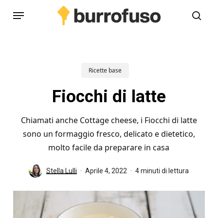
Skip
Menu
to
cerc
main
content
Ricette base
Fiocchi di latte
Chiamati anche Cottage cheese, i Fiocchi di latte
sono un formaggio fresco, delicato e dietetico,
molto facile da preparare in casa
Stella Lulli
Aprile 4, 2022
4 minuti di lettura