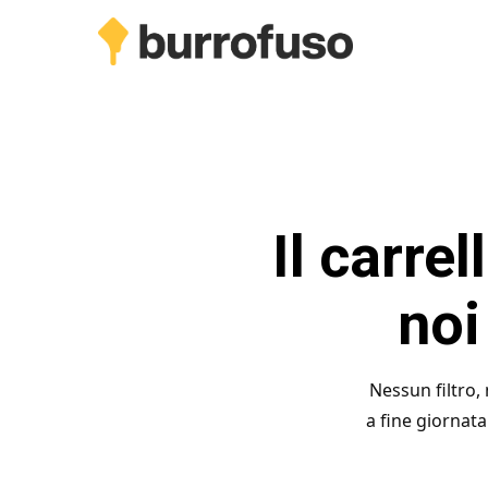
Skip
to
main
content
Il carre
noi
Nessun filtro, 
a fine giornata