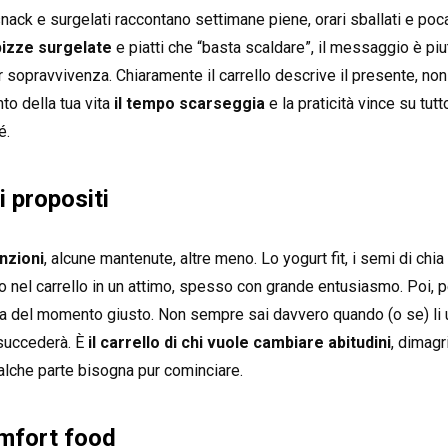
nack e surgelati raccontano settimane piene, orari sballati e poca 
pizze surgelate
e piatti che “basta scaldare”, il messaggio è piu
r sopravvivenza. Chiaramente il carrello descrive il presente, non 
o della tua vita
il tempo scarseggia
e la praticità vince su tu
é.
ni propositi
nzioni
, alcune mantenute, altre meno. Lo yogurt fit, i semi di chia
ono nel carrello in un attimo, spesso con grande entusiasmo. Poi, p
a del momento giusto. Non sempre sai davvero quando (o se) li u
 succederà. È
il carrello di chi vuole cambiare abitudini
, dimag
ualche parte bisogna pur cominciare.
omfort food