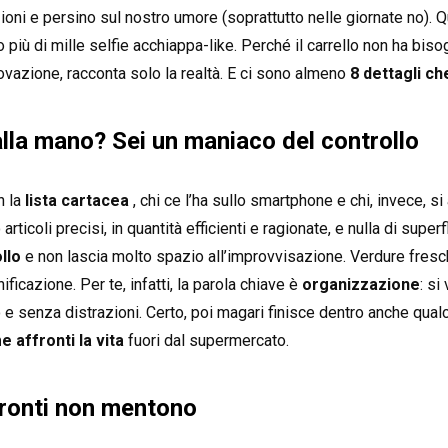
zioni e persino sul nostro umore (soprattutto nelle giornate no). 
più di mille selfie acchiappa-like. Perché il carrello non ha bi
rovazione, racconta solo la realtà. E ci sono almeno
8 dettagli c
alla mano? Sei un maniaco del controllo
n la
lista cartacea
, chi ce l’ha sullo smartphone e chi, invece, s
articoli precisi, in quantità efficienti e ragionate, e nulla di sup
llo
e non lascia molto spazio all’improvvisazione. Verdure fresch
ficazione. Per te, infatti, la parola chiave è
organizzazione
: si
 e senza distrazioni. Certo, poi magari finisce dentro anche qual
 affronti la vita
fuori dal supermercato.
 pronti non mentono