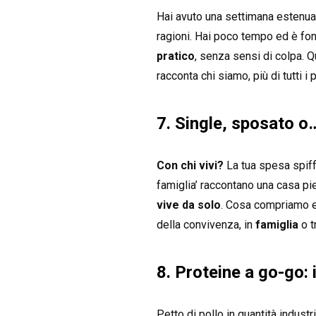
Hai avuto una settimana estenuan
ragioni. Hai poco tempo ed è fond
pratico
, senza sensi di colpa. Q
racconta chi siamo, più di tutti i
7. Single, sposato o
Con chi vivi?
La tua spesa spiffe
famiglia’ raccontano una casa pi
vive da solo
. Cosa compriamo e 
della convivenza, in
famiglia
o t
8. Proteine a go-go: i
Petto di pollo in quantità industr