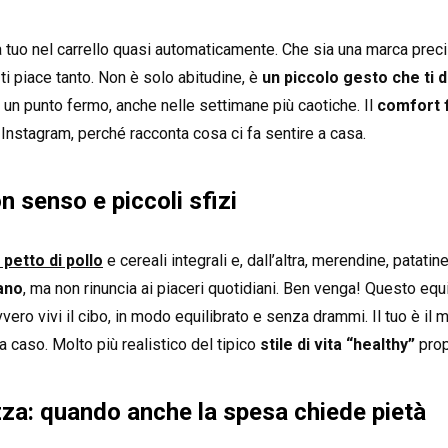
 tuo nel carrello quasi automaticamente. Che sia una marca preci
ti piace tanto. Non è solo abitudine, è
un piccolo gesto che ti 
è un punto fermo, anche nelle settimane più caotiche. Il
comfort 
 Instagram, perché racconta cosa ci fa sentire a casa.
on senso e piccoli sfizi
petto di pollo
e cereali integrali e, dall’altra, merendine, patatin
ano
, ma non rinuncia ai piaceri quotidiani. Ben venga! Questo equi
ro vivi il cibo, in modo equilibrato e senza drammi. Il tuo è il mi
caso. Molto più realistico del tipico
stile di vita “healthy”
prop
za: quando anche la spesa chiede pietà