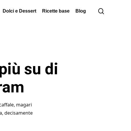
cerca
Dolci e Dessert
Ricette base
Blog
più su di
gram
scaffale, magari
fia, decisamente