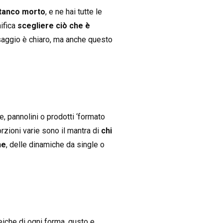
stanco morto
, e ne hai tutte le
nifica
scegliere ciò che è
ssaggio è chiaro, ma anche questo
e, pannolini o prodotti ‘formato
zioni varie sono il mantra di
chi
ne
, delle dinamiche da single o
eiche di ogni forma, gusto e