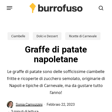
Skip
Menu
to
cerc
main
content
Ciambelle
Dolci e Dessert
Ricette di Carnevale
Graffe di patate
napoletane
Le graffe di patate sono delle sofficissime ciambelle
fritte e ricoperte di zucchero semolato, originarie di
Napoli e tipiche di Carnevale, ma da gustare tutto
l’anno!
Sonia Camozzini
Febbraio 22, 2023
3 minuti di lettura