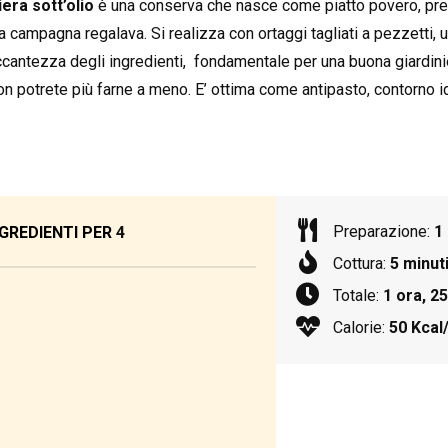
iera sott’olio
è una conserva che nasce come piatto povero, prep
a campagna regalava. Si realizza con ortaggi tagliati a pezzetti, 
ccantezza degli ingredienti, fondamentale per una buona giardinie
on potrete più farne a meno. E’ ottima come antipasto, contorno i
Preparazione:
1
GREDIENTI PER
4
Cottura:
5 minut
Totale:
1 ora, 25
Calorie:
50 Kcal