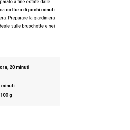
arato a fine estate dalle
una
cottura di pochi minuti
ra. Preparare la giardiniera
deale sulle bruschette e nei
 ora, 20 minuti
i
 minuti
/100 g