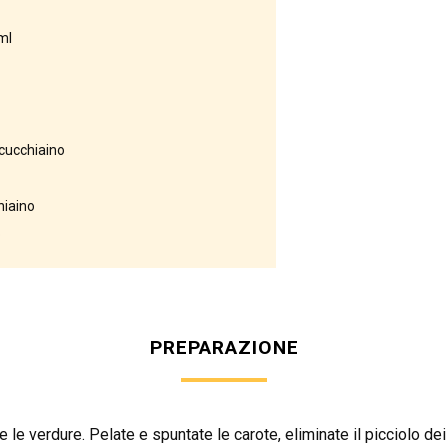
ml
 cucchiaino
hiaino
b
PREPARAZIONE
e le verdure. Pelate e spuntate le carote, eliminate il picciolo de