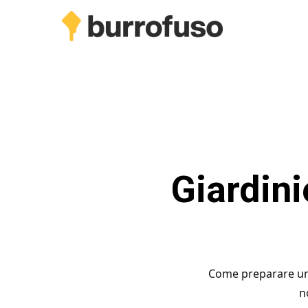
Skip
to
main
content
Giardinie
Come preparare una 
n