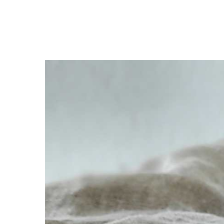
Premi invio per cercare o ESC per uscire