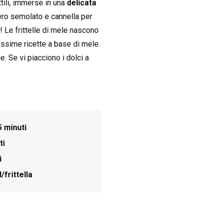
ttili, immerse in una
delicata
ero semolato e cannella per
! Le frittelle di mele nascono
issime ricette a base di mele.
. Se vi piacciono i dolci a
5 minuti
ti
i
/frittella