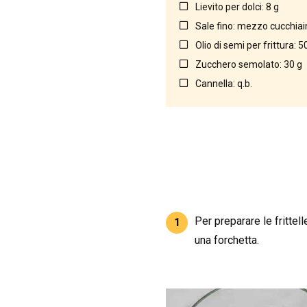
Lievito per dolci: 8 g
Sale fino: mezzo cucchiai
Olio di semi per frittura: 
Zucchero semolato: 30 g
Cannella: q.b.
Per preparare le frittell
1
una forchetta.