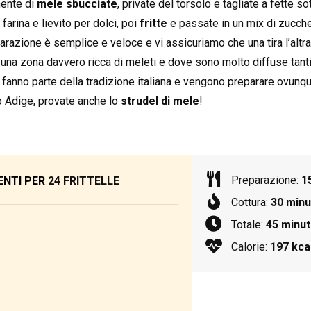
mente di
mele sbucciate
, private del torsolo e tagliate a fette so
 farina e lievito per dolci, poi
fritte
e passate in un mix di zucch
razione è semplice e veloce e vi assicuriamo che una tira l’altra
, una zona davvero ricca di meleti e dove sono molto diffuse tant
e fanno parte della tradizione italiana e vengono preparare ovunque
o Adige, provate anche lo
strudel di mele
!
Preparazione:
1
ENTI PER
24 FRITTELLE
Cottura:
30 minu
Totale:
45 minut
Calorie:
197 kcal