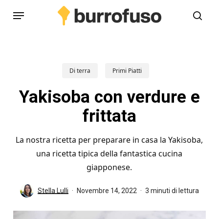
Skip
Menu
to
cerc
main
content
Di terra
Primi Piatti
Yakisoba con verdure e
frittata
La nostra ricetta per preparare in casa la Yakisoba,
una ricetta tipica della fantastica cucina
giapponese.
Stella Lulli
Novembre 14, 2022
3 minuti di lettura