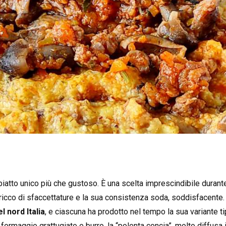
iatto unico più che gustoso. È una scelta imprescindibile durante 
ricco di sfaccettature e la sua consistenza soda, soddisfacente.
l nord Italia
, e ciascuna ha prodotto nel tempo la sua variante ti
 formaggio grattugiato e burro, la “polenta concia”, molto diffus