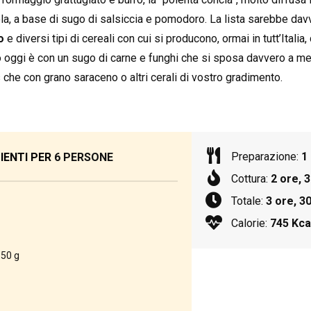
ola, a base di sugo di salsiccia e pomodoro. La lista sarebbe dav
o
e diversi tipi di cereali con cui si producono, ormai in tutt’Italia
 oggi è con un sugo di carne e funghi che si sposa davvero a mer
s che con grano saraceno o altri cerali di vostro gradimento.
Preparazione:
1
IENTI PER
6 PERSONE
Cottura:
2 ore, 
Totale:
3 ore, 3
Calorie:
745 Kca
350 g