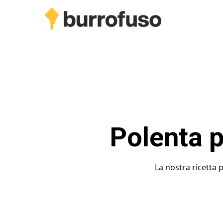
Skip
to
main
content
Polenta p
La nostra ricetta 