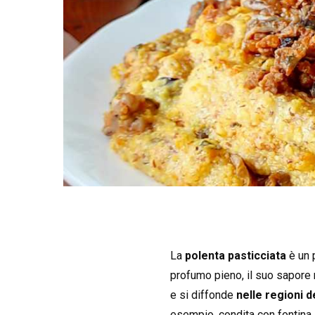
La
polenta pasticciata
è un p
profumo pieno, il suo sapore 
e si diffonde
nelle regioni de
esempio, condita con fontina,