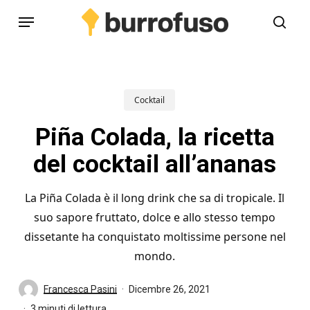
Skip
Menu
to
cerc
main
content
Cocktail
Piña Colada, la ricetta
del cocktail all’ananas
La Piña Colada è il long drink che sa di tropicale. Il
suo sapore fruttato, dolce e allo stesso tempo
dissetante ha conquistato moltissime persone nel
mondo.
Francesca Pasini
Dicembre 26, 2021
3 minuti di lettura