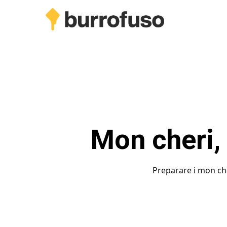
Skip
to
main
content
Mon cheri, 
Preparare i mon che