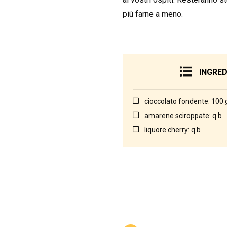
più farne a meno.
INGRED
cioccolato fondente: 100 
amarene sciroppate: q.b
liquore cherry: q.b