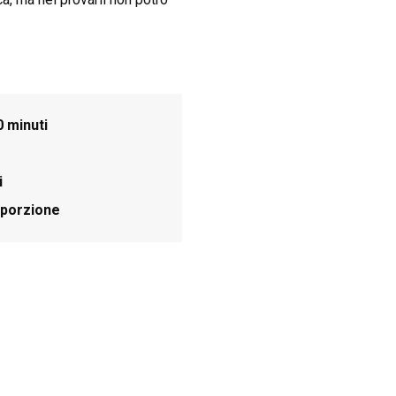
0 minuti
i
/porzione