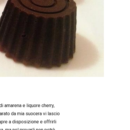
di amarena e liquore cherry,
parato da mia suocera vi lascio
pre a disposizione e offrirli
ca, ma nel provarli non potrò