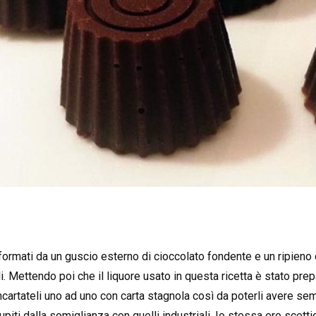
formati da un guscio esterno di cioccolato fondente e un ripieno 
. Mettendo poi che il liquore usato in questa ricetta è stato pre
Incartateli uno ad uno con carta stagnola così da poterli avere sem
upiti dalla somiglianza con quelli industriali. Io stessa ero scetti