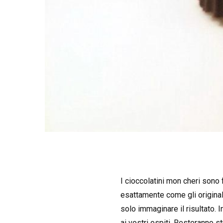
I cioccolatini mon cheri sono 
esattamente come gli originali
solo immaginare il risultato. 
ai vostri ospiti. Resteranno st