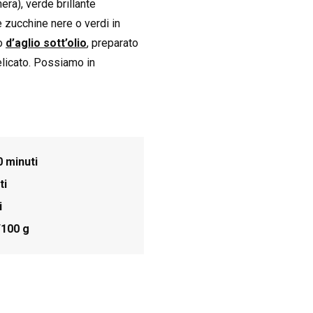
era), verde brillante
 zucchine nere o verdi in
io
d’aglio sott’olio
, preparato
elicato. Possiamo in
0 minuti
ti
i
/100 g