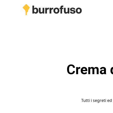
Skip
to
main
content
Crema d
Tutti i segreti e