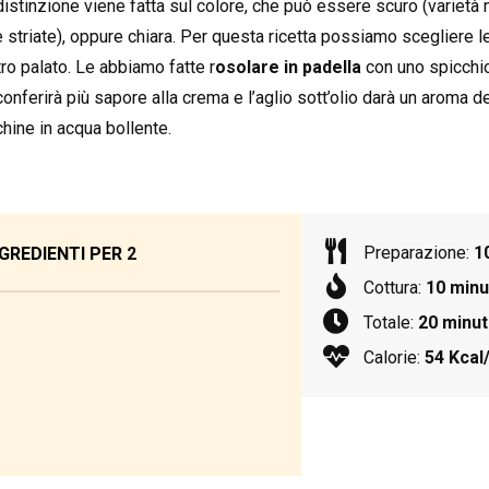
stinzione viene fatta sul colore, che può essere scuro (varietà n
striate), oppure chiara. Per questa ricetta possiamo scegliere le
ro palato. Le abbiamo fatte r
osolare in padella
con uno spicch
onferirà più sapore alla crema e l’aglio sott’olio darà un aroma d
chine in acqua bollente.
Preparazione:
1
GREDIENTI PER
2
Cottura:
10 minu
Totale:
20 minut
Calorie:
54 Kcal