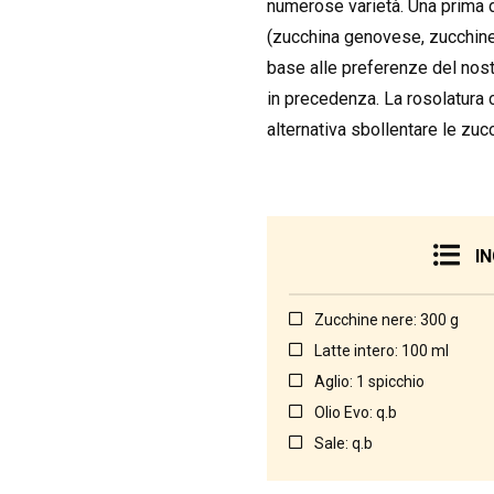
numerose varietà. Una prima di
(zucchina genovese, zucchine 
base alle preferenze del nost
in precedenza. La rosolatura c
alternativa sbollentare le zuc
IN
Zucchine nere: 300 g
Latte intero: 100 ml
Aglio: 1 spicchio
Olio Evo: q.b
Sale: q.b