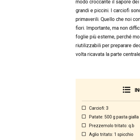
modo croccante il sapore dei 
grandi e piccini. I carciofi s
primaverili. Quello che noi co
fiori. Importante, ma non diffic
foglie più esterne, perché mol
riutilizzabili per preparare de
volta ricavata la parte centra
IN
Carciofi: 3
Patate: 500 g pasta gialla
Prezzemolo tritato: q.b
Aglio tritato: 1 spicchio