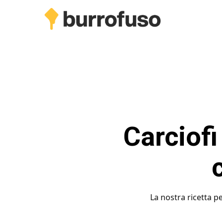
Skip
to
main
content
Carciofi
La nostra ricetta p