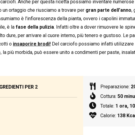
carciofi. Anche per questa ricetta possiamo inventare numerose va
ono un ortaggio che riusciamo a trovare per
gran parte dell’anno
,
nsumiamo è l’infiorescenza della pianta, ovvero i capolini immatur
ile, è la
fase della pulizia
. Infatti oltre a dover rimuovere le spi
to dure, per arrivare al cuore interno, più tenero e gustoso. Le 
cotti o
insaporire brodi!
Del carciofo possiamo infatti utilizzare
le, la più morbida, può essere unito a condimenti per paste, insala
Preparazione:
2
GREDIENTI PER
2
Cottura:
50 minu
Totale:
1 ora, 10
Calorie:
138 Kca