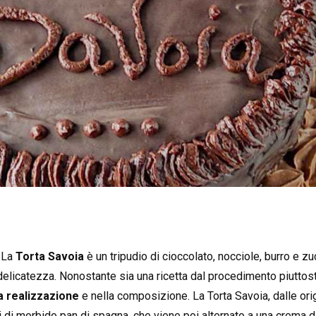
. La
Torta Savoia
è un tripudio di cioccolato, nocciole, burro e z
delicatezza. Nonostante sia una ricetta dal procedimento piuttos
a realizzazione
e nella composizione. La Torta Savoia, dalle origi
 di morbido pan di spagna, che viene poi alternato a una crema di