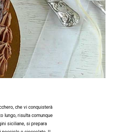
ucchero, che vi conquisterà
to lungo, risulta comunque
ni siciliane, si prepara
 nocciole e cioccolato. Il