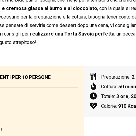
a e cremosa glassa al burro e al cioccolato
, con la quale si r
cessario per la preparazione e la cottura, bisogna tener conto de
se pensate di servirla come dessert dopo una cena, vi consigliamo
ri consigli per
realizzare una Torta Savoia perfetta
, un pecca
gusto strepitoso!
Preparazione:
2
IENTI PER
10 PERSONE
Cottura:
50 minu
Totale:
3 ore, 2
g
Calorie:
910 Kca
g