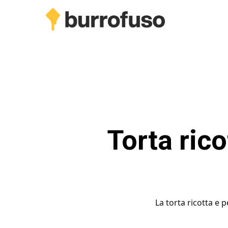
Skip
to
main
content
Torta rico
La torta ricotta e