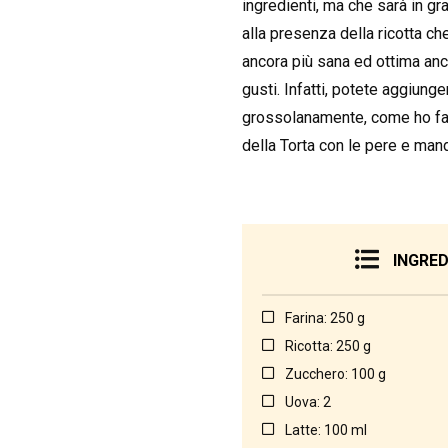
ingredienti, ma che sarà in gr
alla presenza della ricotta che
ancora più sana ed ottima anch
gusti. Infatti, potete aggiunge
grossolanamente, come ho fatto
della Torta con le pere e mand
INGRED
Farina: 250 g
Ricotta: 250 g
Zucchero: 100 g
Uova: 2
Latte: 100 ml