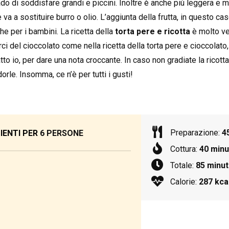
ado di soddisfare grandi e piccini. Inoltre è anche più leggera e m
 va a sostituire burro o olio. L’aggiunta della frutta, in questo cas
e per i bambini. La ricetta della
torta pere e ricotta
è molto ver
rci del cioccolato come nella ricetta della torta pere e cioccolato,
 io, per dare una nota croccante. In caso non gradiate la ricotta,
orle. Insomma, ce n’è per tutti i gusti!
Preparazione:
4
IENTI PER
6 PERSONE
Cottura:
40 minu
Totale:
85 minut
Calorie:
287 kca