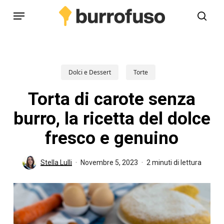
Skip
Menu
to
cerc
main
content
Dolci e Dessert
Torte
Torta di carote senza
burro, la ricetta del dolce
fresco e genuino
Stella Lulli
Novembre 5, 2023
2 minuti di lettura