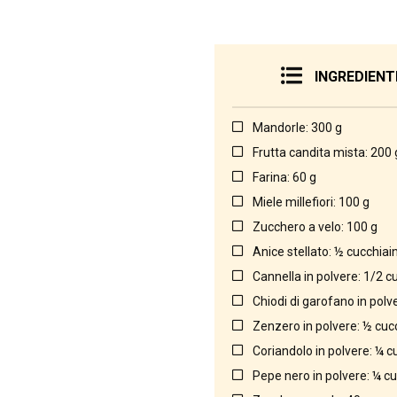
INGREDIENT
Mandorle: 300 g
Frutta candita mista: 200 
Farina: 60 g
Miele millefiori: 100 g
Zucchero a velo: 100 g
Anice stellato: ½ cucchiai
Cannella in polvere: 1/2 c
Chiodi di garofano in polv
Zenzero in polvere: ½ cuc
Coriandolo in polvere: ¼ c
Pepe nero in polvere: ¼ c