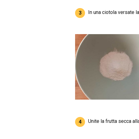
In una ciotola versate l
3
Unite la frutta secca a
4