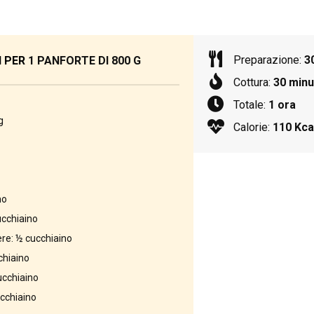
Preparazione:
3
I PER
1 PANFORTE DI 800 G
Cottura:
30 minu
Totale:
1 ora
g
Calorie:
110 Kca
no
ucchiaino
ere: ½ cucchiaino
chiaino
ucchiaino
ucchiaino