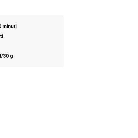
0 minuti
ti
l/30 g