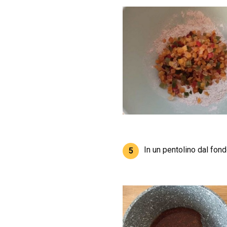
In un pentolino dal fon
5