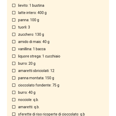
lievito: 1 bustina
latte intero: 400 g
panna: 100 g
tuorli: 3
zucchero: 130 g
amido di mais: 40 g
vanillina: 1 bacca
liquore strega: 1 cucchiaio
burro: 20 g
amaretti sbriciolati: 12
panna montata: 150 g
cioccolato fondente: 75 g
burro: 40 g
nocciole: q.b.
amaretti: q.b.
sferette di riso ricoperte di cioccolato: q.b